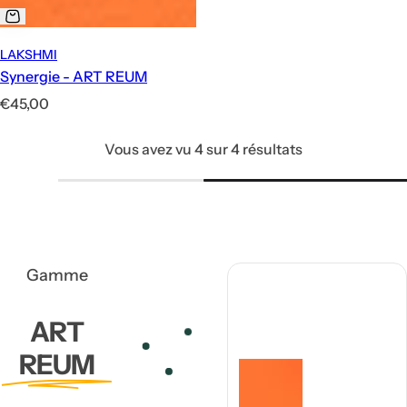
LAKSHMI
Synergie - ART REUM
P
€45,00
r
Vous avez vu 4 sur 4 résultats
i
x
h
a
b
i
Gamme
t
u
ART
e
REUM
l