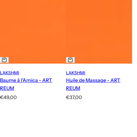
LAKSHMI
LAKSHMI
Baume à l'Arnica - ART
Huile de Massage - ART
REUM
REUM
P
P
€49,00
€37,00
r
r
i
i
x
x
h
h
a
a