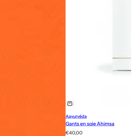
Aayurvéda
Gants en soie Ahimsa
P
€40,00