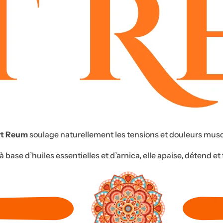
u
g
e
à
l
è
v
r
e
s
rt Reum
soulage naturellement les tensions et douleurs muscu
,
s
 base d’huiles essentielles et d’arnica, elle apaise, détend et
é
r
u
m
,