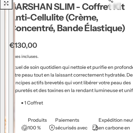
GARSHAN SLIM - Coffret Kit
u
g
Anti-Cellulite (Crème,
e
Concentré, Bande Élastique)
à
l
è
P
€130,00
v
r
Taxes incluses.
r
i
e
Rituel de soin quotidien qui nettoie et purifie en profon
x
s
votre peau tout en la laissant correctement hydratée. De
h
,
principes actifs brevetés qui vont libérer votre peau des
a
s
impuretés et des toxines en la rendant lumineuse et unif
b
é
1 Coffret
i
r
t
u
Produits
Paiements
Expédition neu
m
u
100 %
sécurisés avec
en carbone en
,
e