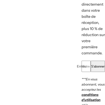
l
É
directement
a
l
s
a
dans votre
t
s
i
t
boîte de
q
i
u
q
réception,
e
u
plus 10 % de
)
e
)
réduction sur
votre
première
commande.
Entrez votre e-mail.
S'abonner
***En vous
abonnant, vous
acceptez les
conditions
d'utilisation