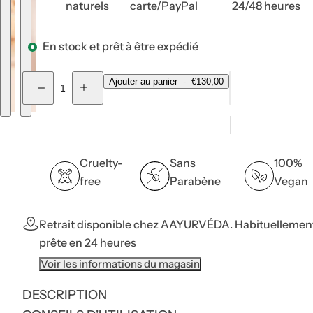
naturels
carte/PayPal
24/48 heures
p
l
a
r
En stock et prêt à être expédié
f
Q
u
Ajouter au panier
-
€130,00
D
A
u
m
i
u
m
g
a
.
i
m
n
.
n
e
u
n
t
.
e
t
Cruelty-
Sans
100%
r
e
i
l
r
free
Parabène
Vegan
a
l
t
q
a
é
u
q
a
u
Retrait disponible chez
AAYURVÉDA.
Habituellemen
n
a
t
n
prête en 24 heures
i
t
t
i
Voir les informations du magasin
é
t
p
é
o
p
DESCRIPTION
u
o
r
u