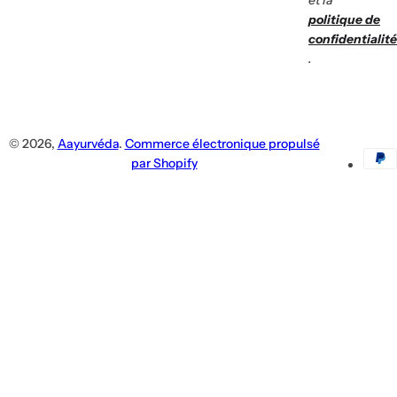
To
et la
R
Vo
politique de
Of
confidentialité
.
© 2026,
Aayurvéda
.
Commerce électronique propulsé
par Shopify