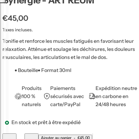
Synergie - ART REUM
u
g
P
€45,00
e
r
à
Taxes incluses.
i
l
Tonifie et renforce les muscles fatigués en favorisant leur
x
è
relaxation. Atténue et soulage les déchirures, les douleurs
h
v
musculaires, les articulations et le mal de dos.
a
r
e
Bouteille
Format 30ml
b
s
i
,
Produits
Paiements
Expédition neutre
t
s
100 %
sécurisés avec
en carbone en
u
é
naturels
carte/PayPal
24/48 heures
e
r
l
u
En stock et prêt à être expédié
m
,
Q
Ajouter au panier
-
€45,00