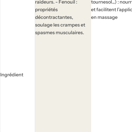
u
u
raideurs. - Fenouil :
tournesol...) : nour
e
e
propriétés
et facilitent l’appl
l
l
décontractantes,
en massage
soulage les crampes et
spasmes musculaires.
To
R
Vo
Of
Ingrédient