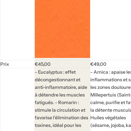
P
P
Prix
€45,00
€49,00
r
r
- Eucalyptus : effet
- Arnica : apaise le
i
i
décongestionnant et
inflammations et 
x
x
anti-inflammatoire, aide
les zones douloure
h
h
à détendre les muscles
Millepertuis (Saint
a
a
fatigués. - Romarin :
calme, purifie et f
b
b
stimule la circulation et
la détente muscula
i
i
favorise l’élimination des
Huiles végétales
t
t
toxines, idéal pour les
(sésame, jojoba, ka