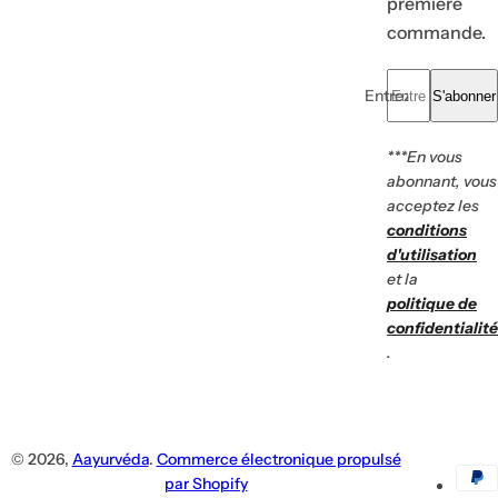
première
commande.
Entrez votre e-mail.
S'abonner
***En vous
abonnant, vous
acceptez les
conditions
d'utilisation
et la
politique de
confidentialité
.
© 2026,
Aayurvéda
.
Commerce électronique propulsé
par Shopify