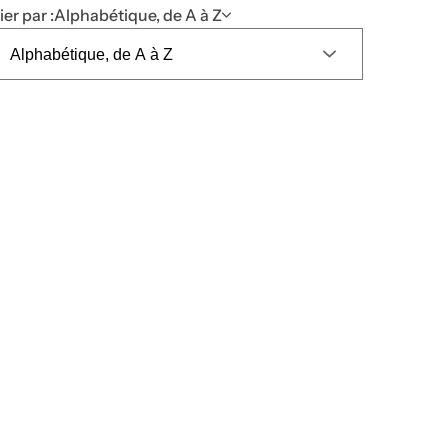
ier par :
Alphabétique, de A à Z
s
l
e
r
u
m
.
.
.