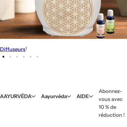
1
Diffuseurs
To
R
Vo
Of
Abonnez-
AAYURVÉDA
Aayurvéda
AIDE
vous avec
10 % de
réduction !