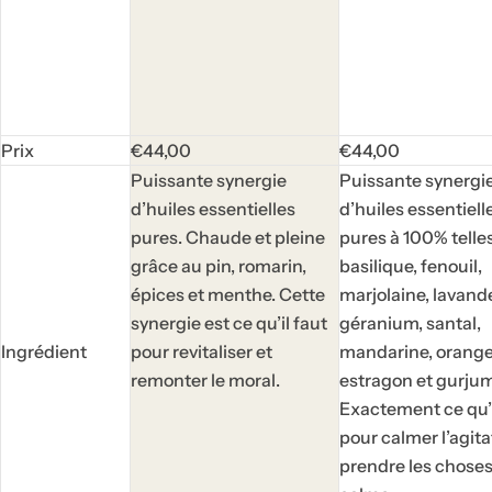
P
P
Prix
€44,00
€44,00
r
r
Puissante synergie
Puissante synergi
i
i
d’huiles essentielles
d’huiles essentiell
x
x
pures. Chaude et pleine
pures à 100% telles
h
h
grâce au pin, romarin,
basilique, fenouil,
a
a
épices et menthe. Cette
marjolaine, lavand
b
b
synergie est ce qu’il faut
géranium, santal,
i
i
Ingrédient
pour revitaliser et
mandarine, orange
t
t
remonter le moral.
estragon et gurjum
u
u
Exactement ce qu’i
e
e
pour calmer l’agita
l
l
prendre les chose