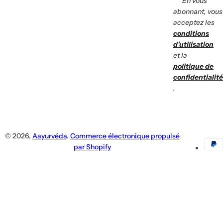
***En vous
abonnant, vous
acceptez les
conditions
d'utilisation
et la
politique de
confidentialité
.
© 2026,
Aayurvéda
.
Commerce électronique propulsé
par Shopify