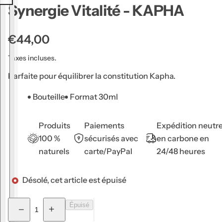
Synergie Vitalité - KAPHA
u
g
e
P
€44,00
à
r
Taxes incluses.
l
i
è
Parfaite pour équilibrer la constitution Kapha.
x
v
h
Bouteille
Format 30ml
r
a
e
b
s
Produits
Paiements
Expédition neutr
,
i
100 %
sécurisés avec
en carbone en
s
naturels
carte/PayPal
24/48 heures
t
é
u
r
Désolé, cet article est épuisé
e
u
l
m
Q
Épuisé
D
A
,
u
i
u