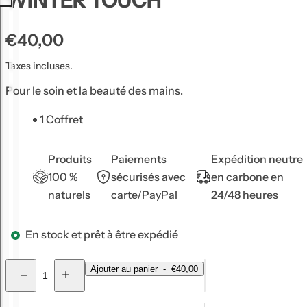
WINTER TOUCH
u
g
P
€40,00
e
r
à
Taxes incluses.
i
l
Pour le soin et la beauté des mains.
x
è
h
v
1 Coffret
a
r
e
b
Produits
Paiements
Expédition neutre
s
i
100 %
sécurisés avec
en carbone en
,
naturels
carte/PayPal
24/48 heures
t
s
u
é
En stock et prêt à être expédié
e
r
l
u
Q
Ajouter au panier
-
€40,00
m
D
A
u
i
u
,
m
g
a