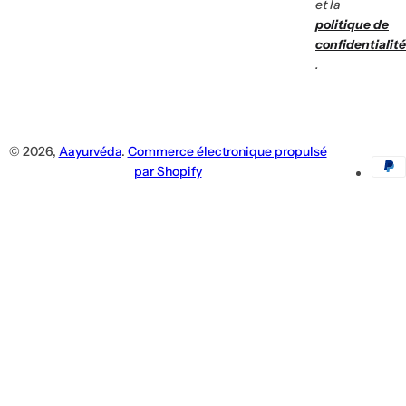
To
et la
R
Vo
politique de
Of
confidentialité
.
© 2026,
Aayurvéda
.
Commerce électronique propulsé
par Shopify