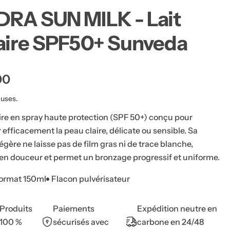
i
u
RA SUN MILK - Lait
Stock faible : plus que
t
g
u
Q
aire SPF50+ Sunveda
e
Ajouter
au
e
D
A
u
à
panier
i
u
l
a
m
g
l
i
m
n
00
Voir tous les détails
è
n
e
u
n
t
v
e
t
luses.
r
e
i
r
l
r
t
a
l
aire en spray haute protection (SPF 50+) conçu pour
e
q
a
é
 efficacement la peau claire, délicate ou sensible. Sa
s
u
q
a
u
légère ne laisse pas de film gras ni de trace blanche,
,
n
a
t
n
en douceur et permet un bronzage progressif et uniforme.
s
i
t
t
i
é
é
t
ormat 150ml
Flacon pulvérisateur
r
p
é
o
p
u
u
o
r
u
Produits
Paiements
Expédition neutre en
m
H
r
100 %
sécurisés avec
carbone en 24/48
Y
H
,