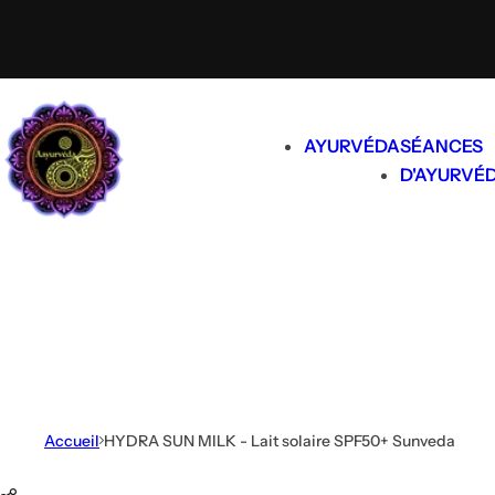
Passer au contenu
AYURVÉDA
SÉANCES
D'AYURVÉ
Accueil
HYDRA SUN MILK - Lait solaire SPF50+ Sunveda
Passer aux informations produit