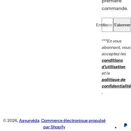
première
commande.
Entrez votre e-mail.
S'abonner
***En vous
abonnant, vous
acceptez les
conditions
d'utilisation
et la
politique de
confidentialité
.
© 2026,
Aayurvéda
.
Commerce électronique propulsé
par Shopify