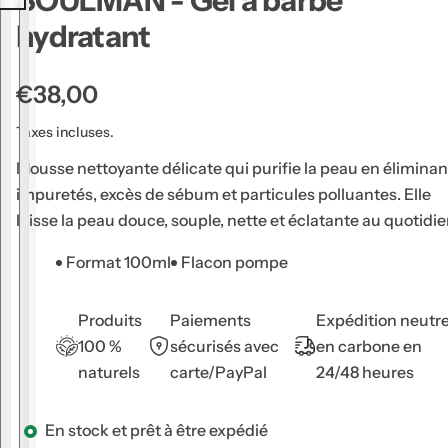
SOULMAN - Gel à barbe
u
hydratant
g
e
P
€38,00
à
r
l
Taxes incluses.
è
i
Mousse nettoyante délicate qui purifie la peau en éliminan
v
x
impuretés, excès de sébum et particules polluantes. Elle
r
h
laisse la peau douce, souple, nette et éclatante au quotidie
e
a
s
Format 100ml
Flacon pompe
b
,
i
s
Produits
Paiements
Expédition neutr
t
é
100 %
sécurisés avec
en carbone en
u
r
naturels
carte/PayPal
24/48 heures
e
u
m
l
En stock et prêt à être expédié
,