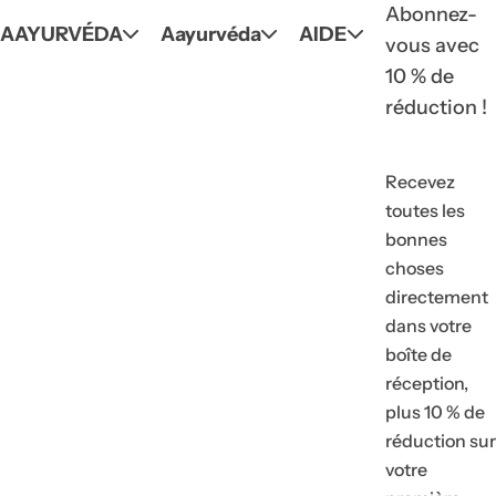
Abonnez-
AAYURVÉDA
Aayurvéda
AIDE
vous avec
10 % de
réduction !
Recevez
toutes les
bonnes
choses
directement
dans votre
boîte de
réception,
To
R
Vo
plus 10 % de
Of
réduction sur
votre