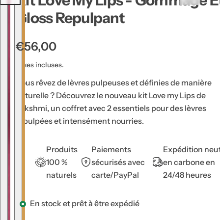
Kit Love My Lips - Gommage E
u
Gloss Repulpant
g
e
P
€56,00
à
r
l
Taxes incluses.
è
i
Vous rêvez de lèvres pulpeuses et définies de manière
v
x
naturelle ? Découvrez le nouveau kit Love my Lips de
r
h
Lakshmi, un coffret avec 2 essentiels pour des lèvres
e
a
repulpées et intensément nourries.
s
b
,
i
s
Produits
Paiements
Expédition neu
t
é
100 %
sécurisés avec
en carbone en
u
r
naturels
carte/PayPal
24/48 heures
e
u
m
l
En stock et prêt à être expédié
,