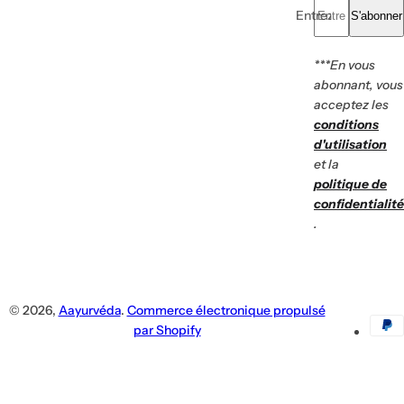
Entrez votre e-mail.
S'abonner
***En vous
abonnant, vous
To
R
Vo
acceptez les
Of
conditions
d'utilisation
et la
politique de
confidentialité
.
© 2026,
Aayurvéda
.
Commerce électronique propulsé
par Shopify