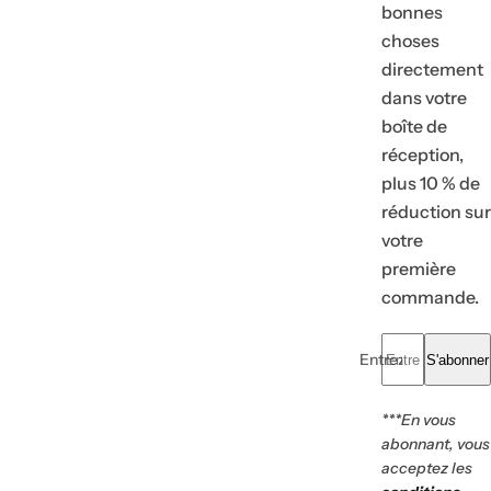
bonnes
choses
directement
dans votre
boîte de
réception,
plus 10 % de
réduction sur
votre
première
commande.
Entrez votre e-mail.
S'abonner
To
R
Vo
***En vous
Of
abonnant, vous
acceptez les