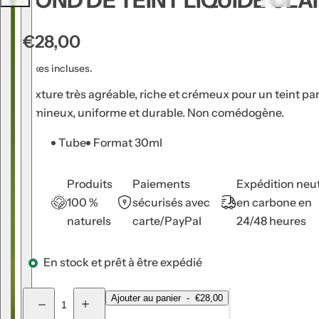
FOND DE TEINT LIQUIDE CLA
u
g
P
€28,00
e
r
à
Taxes incluses.
i
l
Texture très agréable, riche et crémeux pour un teint par
x
è
lumineux, uniforme et durable. Non comédogène.
h
v
a
r
Tube
Format 30ml
e
b
s
i
Produits
Paiements
Expédition neu
,
100 %
sécurisés avec
en carbone en
t
s
naturels
carte/PayPal
24/48 heures
u
é
e
r
En stock et prêt à être expédié
l
u
m
Q
Ajouter au panier
-
€28,00
,
D
A
u