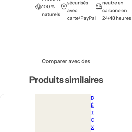
sécurisés
neutre en
100 %
avec
carbone en
naturels
carte/PayPal
24/48 heures
Comparer avec des
Produits similaires
D
É
T
O
X