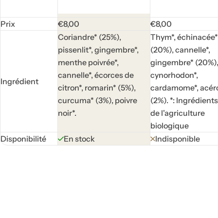
P
P
Prix
€8,00
€8,00
r
r
Coriandre* (25%),
Thym*, échinacée*
i
i
pissenlit*, gingembre*,
(20%), cannelle*,
x
x
menthe poivrée*,
gingembre* (20%)
h
h
cannelle*, écorces de
cynorhodon*,
Ingrédient
a
a
citron*, romarin* (5%),
cardamome*, acéro
b
b
curcuma* (3%), poivre
(2%). *: Ingrédients
i
i
noir*.
de l'agriculture
t
t
biologique
u
u
Disponibilité
En stock
Indisponible
e
e
l
l