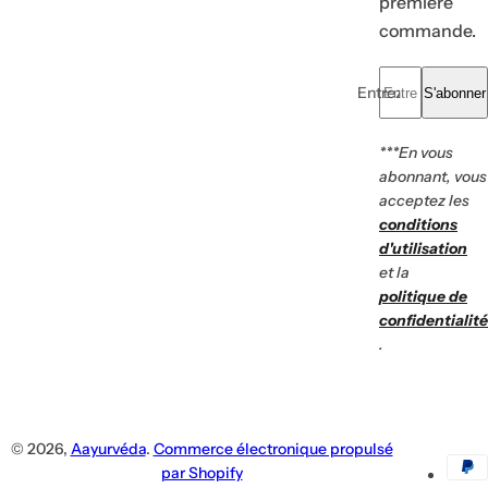
première
commande.
To
R
Vo
Of
Entrez votre e-mail.
S'abonner
***En vous
abonnant, vous
acceptez les
conditions
d'utilisation
et la
politique de
confidentialité
.
© 2026,
Aayurvéda
.
Commerce électronique propulsé
par Shopify