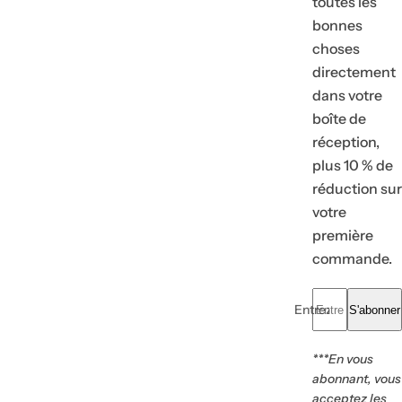
toutes les
bonnes
choses
To
directement
R
Vo
Of
dans votre
boîte de
réception,
plus 10 % de
réduction sur
votre
première
commande.
Entrez votre e-mail.
S'abonner
***En vous
abonnant, vous
acceptez les