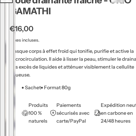
Boue drainante fraîche - CRIO
u
GAMATHI
g
e
P
€16,00
à
r
l
Taxes incluses.
è
i
Masque corps à effet froid qui tonifie, purifie et active la
v
x
microcirculation. Il aide à lisser la peau, stimuler le drai
r
h
des excès de liquides et atténuer visiblement la cellulite
e
a
aqueuse.
s
b
,
Sachet
Format 80g
i
s
t
é
Produits
Paiements
Expédition neu
u
r
100 %
sécurisés avec
en carbone en
e
u
naturels
carte/PayPal
24/48 heures
m
l
,