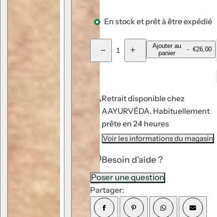
En stock et prêt à être expédié
Q
Ajouter au
-
€26,00
panier
D
A
u
i
u
m
g
a
i
m
n
n
e
u
n
t
e
t
Retrait disponible chez
r
e
i
AAYURVÉDA.
Habituellement
l
r
a
l
t
prête en 24 heures
q
a
é
u
q
Voir les informations du magasin
a
u
n
a
t
n
Besoin d'aide ?
i
t
t
i
Poser une question
é
t
p
é
Partager:
o
p
u
o
r
u
A
r