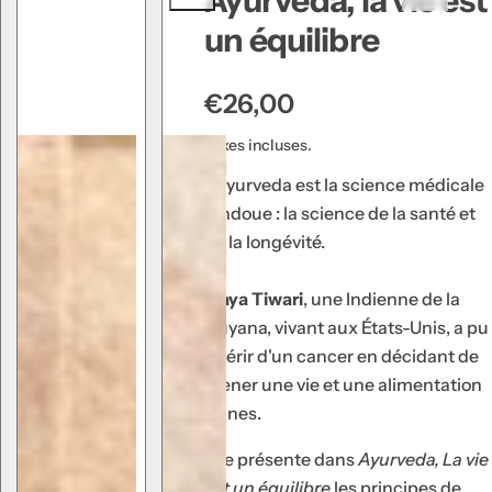
Ayurveda, la vie est
u
un équilibre
g
e
P
€26,00
à
r
l
Taxes incluses.
è
i
L'Ayurveda est la science médicale
v
x
hindoue : la science de la santé et
r
h
de la longévité.
e
a
s
b
Maya Tiwari
, une Indienne de la
,
i
Guyana, vivant aux États-Unis, a pu
s
t
guérir d'un cancer en décidant de
é
u
mener une vie et une alimentation
r
saines.
e
u
m
l
Elle présente dans
Ayurveda, La vie
,
est un équilibre
les principes de