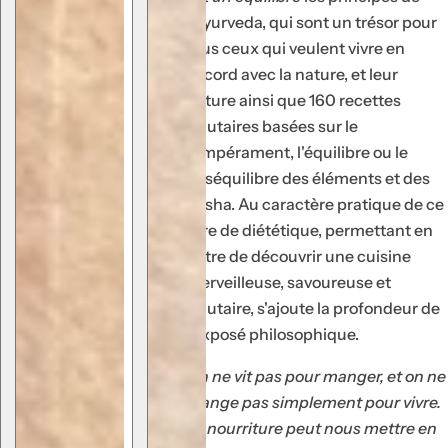
p
l'Ayurveda, qui sont un trésor pour
a
tous ceux qui veulent vivre en
r
accord avec la nature, et leur
f
nature ainsi que 160 recettes
u
salutaires basées sur le
m
tempérament, l'équilibre ou le
.
déséquilibre des éléments et des
.
dosha. Au caractère pratique de ce
.
livre de diététique, permettant en
outre de découvrir une cuisine
merveilleuse, savoureuse et
salutaire, s'ajoute la profondeur de
l'exposé philosophique.
On ne vit pas pour manger, et on ne
mange pas simplement pour vivre.
La nourriture peut nous mettre en