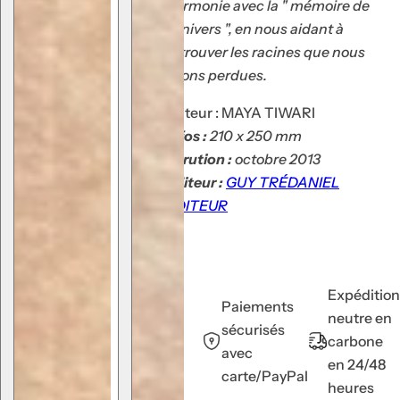
harmonie avec la " mémoire de
l'univers ", en nous aidant à
retrouver les racines que nous
avons perdues.
Auteur : MAYA TIWARI
Infos :
210 x 250 mm
Parution :
octobre 2013
Editeur :
GUY TRÉDANIEL
ÉDITEUR
Expédition
Paiements
neutre en
sécurisés
carbone
avec
en 24/48
carte/PayPal
heures