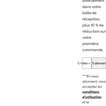
directement
dans votre
boîte de
réception,
plus 10 % de
To
réduction sur
R
Vo
Of
votre
première
commande.
Entrez votre e-mail.
S'abonner
***En vous
abonnant, vous
acceptez les
conditions
d'utilisation
et la