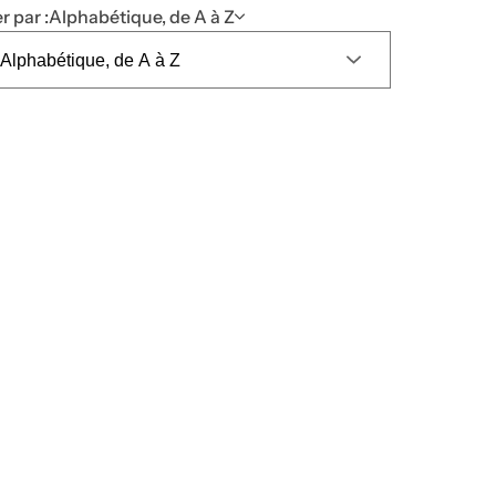
er par :
Alphabétique, de A à Z
s
l
e
r
u
m
.
.
.