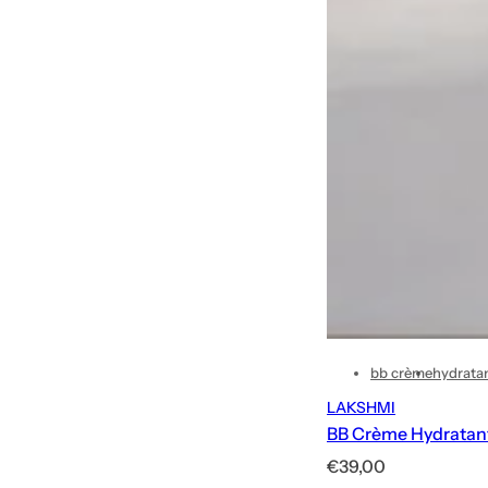
bb crème
hydrata
LAKSHMI
BB Crème Hydratan
P
€39,00