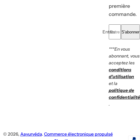
première
commande.
Entrez votre e-mail.
S'abonner
***En vous
abonnant, vous
acceptez les
conditions
d'utilisation
et la
politique de
confidentialité
.
© 2026,
Aayurvéda
.
Commerce électronique propulsé