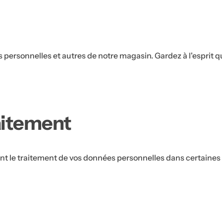
s personnelles et autres de notre magasin. Gardez à l'esprit
T
raitement
r
o
u
t le traitement de vos données personnelles dans certaines 
v
e
z
l
a