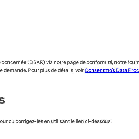
s
l
e
r
u
m
.
.
.
oncernée (DSAR) via notre page de conformité, notre fournis
 demande. Pour plus de détails, voir
Consentmo’s Data Proc
s
ur ou corrigez-les en utilisant le lien ci-dessous.