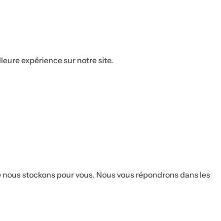
p
a
r
f
u
leure expérience sur notre site.
m
.
.
.
ue nous stockons pour vous. Nous vous répondrons dans les