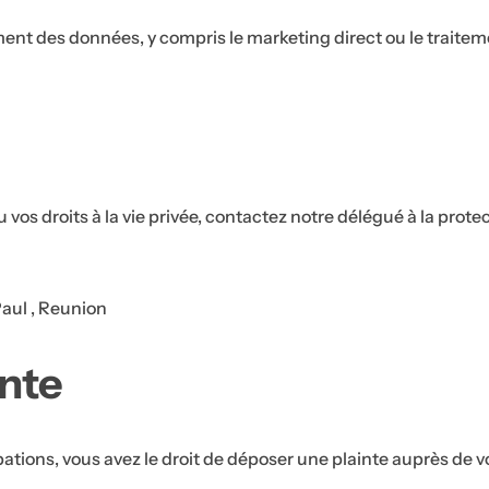
r
ement des données, y compris le marketing direct ou le traite
o
u
ti
n
e
q
os droits à la vie privée, contactez notre délégué à la prot
u
V
e
o
M
S
S
v
t
o
a
o
o
aul , Reunion
r
u
e
k
i
i
s
p
inte
e
n
n
c
a
-
s
s
h
n
u
c
d
e
🎉 Merci ! Votre
i
tions, vous avez le droit de déposer une plainte auprès de v
r
réduction de 10 %
p
a
u
Achetez ave
e
0