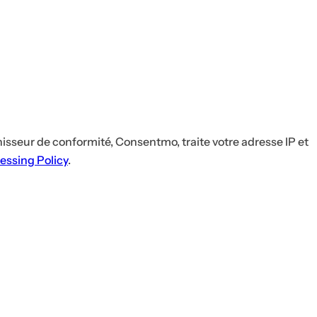
u
g
e
à
l
è
v
seur de conformité, Consentmo, traite votre adresse IP et
r
essing Policy
.
e
s
,
s
é
r
u
m
,