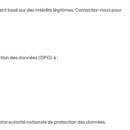
ment basé sur des intérêts légitimes. Contactez-nous pour
ection des données (DPO) à :
otre autorité nationale de protection des données.
c 10 % de