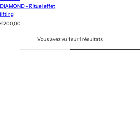
DIAMOND - Rituel effet
lifting
P
€200,00
r
Vous avez vu 1 sur 1 résultats
i
x
h
a
b
i
t
u
e
l