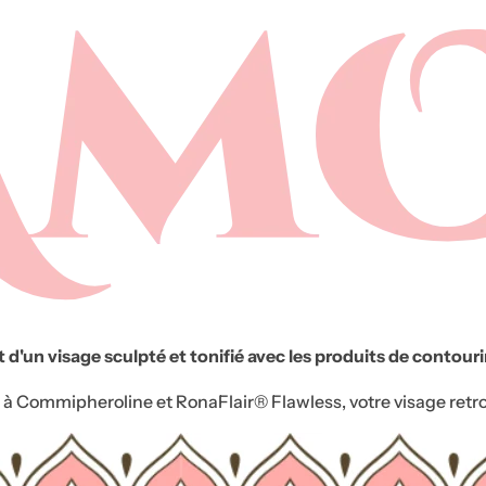
u
g
e
à
l
è
v
r
e
s
,
s
et d'un visage sculpté et tonifié avec les produits de conto
é
r
 à Commipheroline et RonaFlair® Flawless, votre visage retrouv
u
m
,